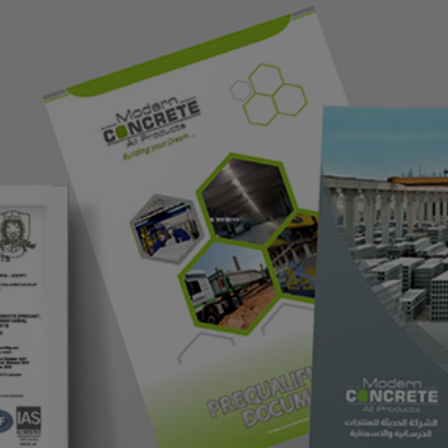
خطي
لى
لمحتوى