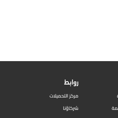
روابط
مركز التحميلات
همة
شركاؤنا