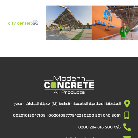
البلوك
الخرسانة
الجاهزة
الخرسانة
المسلحة
بالألياف
الزجاجية
GFRC
قطاع
اﻷلومنيوم
اخرى
مشاريعنا
البلوك
المنطقة الصناعية الخامسة - قطعة (M) مدينة السادات - مصر
والإنترلوك
8051 040 501 0200 | 00201097778422 | 00201015047108
مباني
صناعية
7/6/ 500 816 284 0200