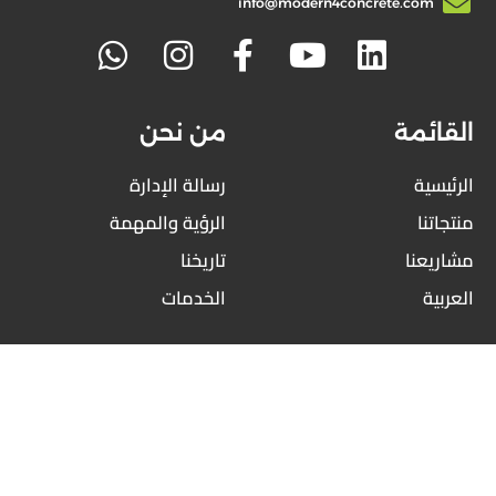
تكسية
info@modern4concrete.com
الواجهات
الملاعب
مواقف
السيارات
القائمة
من نحن
مدارس
الرئيسية
رسالة الإدارة
الاسوار
منتجاتنا
الرؤية والمهمة
مسبقة
الصنع
مشاريعنا
تاريخنا
اخرى
العربية
الخدمات
خدماتنا
شركاؤنا
روابط
موردي
مركز التحميلات
المعدات
شركاؤنا
العملاء
الرئيسيين