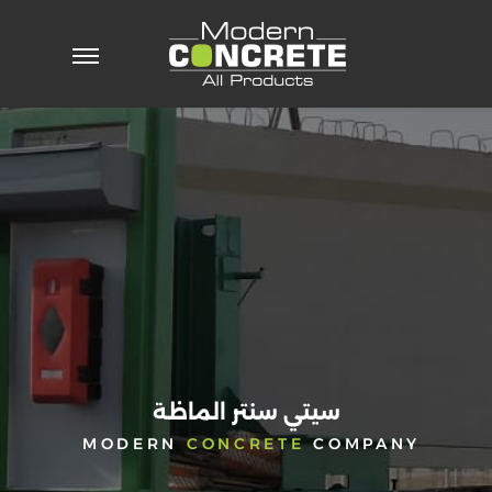
خطي
لى
لمحتوى
الرئيسية
من
نحن
رسالة
الادارة
الرؤية
والمهمة
تاريخنا
نظام
ادارة
الجودة
سيتي سنتر الماظة
الأحداث
MODERN
CONCRETE
COMPANY
والأخبار