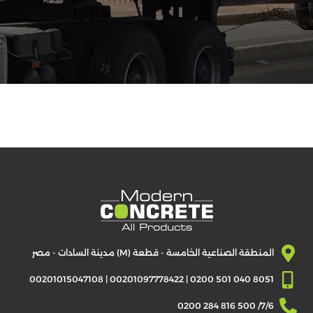
منتجاتنا
الخرسانة
المسبقة
الصنع
منتجات
الخرسانة
مسبقة
الصب
منتجات
مسبقة
الشد
البلوك
والإنترلوك
بردورات
الارصفة
المنطقة الصناعية الخامسة - قطعة (M) مدينة السادات - مصر
الانترلوك
8051 040 501 0200 | 00201097778422 | 00201015047108
والبلاط
7/6/ 500 816 284 0200