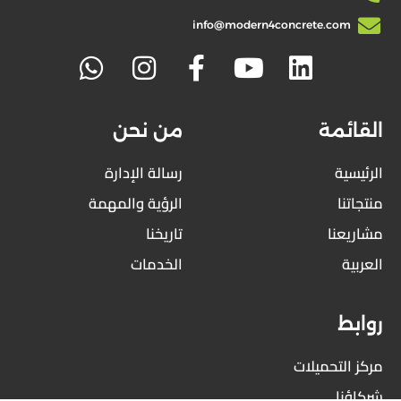
البلوك
info@modern4concrete.com
الخرسانة
الجاهزة
الخرسانة
المسلحة
بالألياف
القائمة
من نحن
الزجاجية
GFRC
الرئيسية
رسالة الإدارة
قطاع
منتجاتنا
الرؤية والمهمة
اﻷلومنيوم
مشاريعنا
تاريخنا
اخرى
العربية
الخدمات
مشاريعنا
البلوك
والإنترلوك
روابط
مباني
مركز التحميلات
صناعية
شركاؤنا