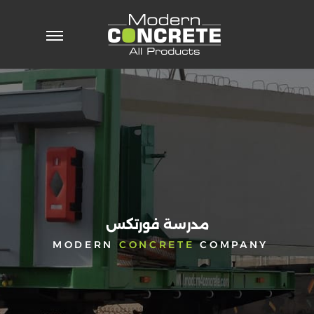
خطي
لى
لمحتوى
الرئيسية
من
نحن
رسالة
الادارة
الرؤية
والمهمة
تاريخنا
نظام
مدرسة فورتكس
ادارة
MODERN
CONCRETE
COMPANY
الجودة
الأحداث
والأخبار