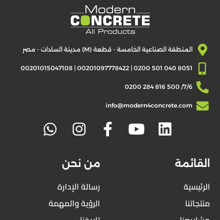
البلوك
الخرسانة
الجاهزة
الخرسانة
المنطقة الصناعية الخامسة - قطعة (M) مدينة السادات - مصر
المسلحة
بالألياف
8051 040 501 0200 | 00201097778422 | 00201015047108
الزجاجية
7/6/ 500 816 284 0200
GFRC
قطاع
info@modern4concrete.com
اﻷلومنيوم
اخرى
مشاريعنا
القائمة
من نحن
البلوك
والإنترلوك
الرئيسية
رسالة الإدارة
مباني
منتجاتنا
الرؤية والمهمة
صناعية
مشاريعنا
تاريخنا