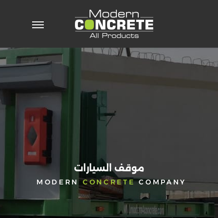
خطي
لى
لمحتوى
الرئيسية
من
نحن
رسالة
الادارة
الرؤية
والمهمة
تاريخنا
نظام
ادارة
موقف السيارات
الجودة
MODERN
CONCRETE
COMPANY
الأحداث
والأخبار